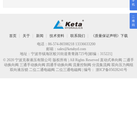
首页
关于
新闻
技术资料
联系我们
《质量保证声明》下载
电话：86-574-86598218 13336633200
邮箱：
sales@ketahyd.com
地址：宁波市镇海区蛟川街道青青路725号[邮编：315221]
© 2020 宁波克泰液压有限公司 版权所有 | All Rights Reserved
直动式单向阀
二通手
动换向阀 三通手动换向阀 四通手动换向阀 流量控制阀 分流集流阀 双向压力阀组
双向液压锁 二位二通电磁阀 二位三通电磁阀 | 编号：
浙ICP备05028241号