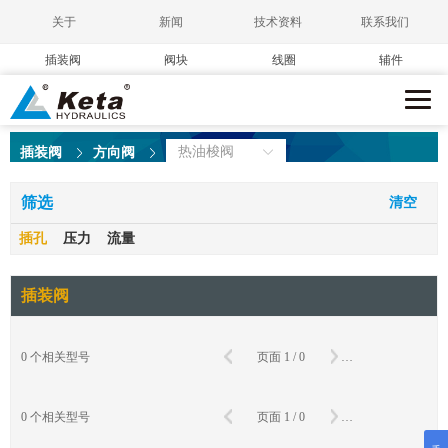
关于
新闻
技术资料
联系我们
插装阀
阀块
线圈
辅件
热油梭阀
插装阀
方向阀
筛选
清空
插孔
压力
流量
插装阀
确
0
个相关型号
页面
1
/
0
到第
页
确
0
个相关型号
页面
1
/
0
到第
页