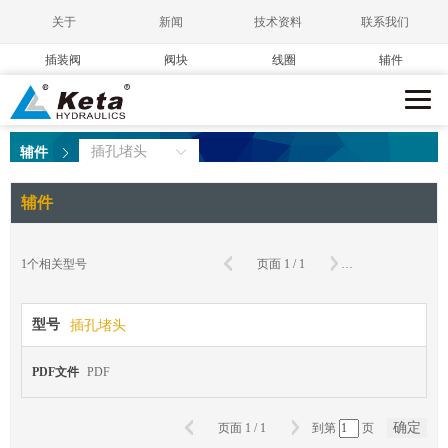
关于
新闻
技术资料
联系我们
插装阀
阀块
线圈
辅件
插孔堵头
辅件
辅件
确
1
个相关型号
页面
1
/
1
到第
页
型号
插孔堵头
PDF文件
PDF
确定
页面
1
/
1
到第
页